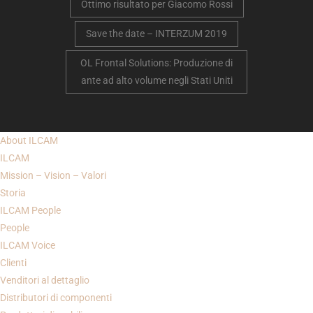
Ottimo risultato per Giacomo Rossi
Save the date – INTERZUM 2019
OL Frontal Solutions: Produzione di
ante ad alto volume negli Stati Uniti
About
ILCAM
ILCAM
Mission – Vision – Valori
Storia
ILCAM
People
People
ILCAM Voice
Clienti
Venditori al dettaglio
Distributori di componenti