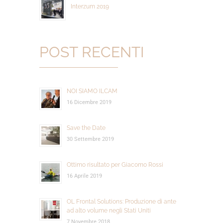
Interzum 2019
POST RECENTI
NOI SIAMO ILCAM
16 Dicembre 2019
Save the Date
30 Settembre 2019
Ottimo risultato per Giacomo Rossi
16 Aprile 2019
OL Frontal Solutions: Produzione di ante
ad alto volume negli Stati Uniti
7 Novembre 2018