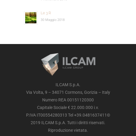
Le 3 R
30 Maggio 2018
ILCAM S.p.A.
Via Volta, 9 – 34071 Cormons, Gorizia – Italy
Numero REA 00151120300
Capitale Sociale € 22.000.000 i.v.
P.IVA IT00554280313 Tel +39.0481637411©
2019 ILCAM S.p.A. Tutti i diritti riservati.
Riproduzione vietata.