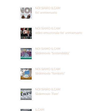
NOI SIAMO ILCAM
60° anniversario
NOI SIAMO ILCAM
video emozionale 60° anniversario
NOI SIAMO ILCAM
Slidemovie "Sostenibilità"
NOI SIAMO ILCAM
Slidemovie "Territorio"
NOI SIAMO ILCAM
Slidemovie "Fare"
ILCAM