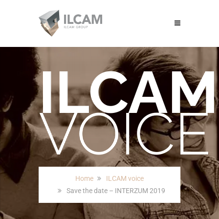
ILCAM
VOICE
Home
ILCAM voice
Save the date – INTERZUM 2019