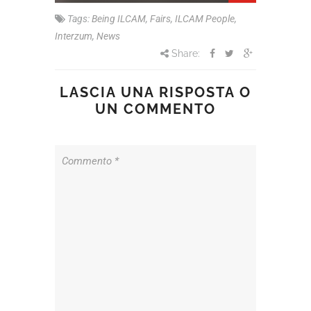
Tags:
Being ILCAM
,
Fairs
,
ILCAM People
,
Interzum
,
News
Share:
LASCIA UNA RISPOSTA O
UN COMMENTO