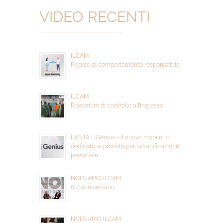
VIDEO RECENTI
ILCAM
Regole di comportamento responsabile
ILCAM
Procedure di controllo all’ingresso
LANTA | iGenius - il nuovo mobiletto
dedicato ai prodotti per la sanificazione
personale
NOI SIAMO ILCAM
60° anniversario
NOI SIAMO ILCAM