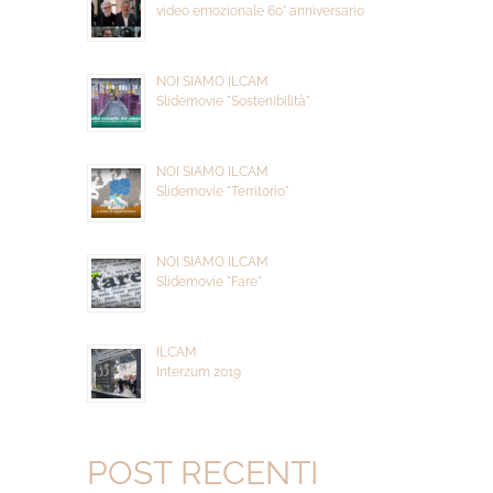
video emozionale 60° anniversario
NOI SIAMO ILCAM
Slidemovie "Sostenibilità"
NOI SIAMO ILCAM
Slidemovie "Territorio"
NOI SIAMO ILCAM
Slidemovie "Fare"
ILCAM
Interzum 2019
POST RECENTI