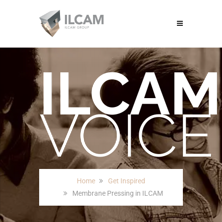
ILCAM
VOICE
Home
Get Inspired
Membrane Pressing in ILCAM