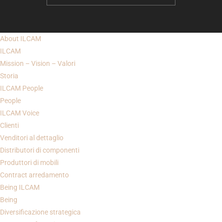
About
ILCAM
ILCAM
Mission – Vision – Valori
Storia
ILCAM
People
People
ILCAM Voice
Clienti
Venditori al dettaglio
Distributori di componenti
Produttori di mobili
Contract arredamento
Being
ILCAM
Being
Diversificazione strategica