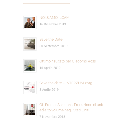
NOI SIAMO ILCAM
16 Dicembre 2019
Save the Date
30 Settembre 2019
Ottimo risultato per Giacomo Rossi
16 Aprile 2019
Save the date – INTERZUM 2019
3 Aprile 2019
OL Frontal Solutions: Produzione di ante
ad alto volume negli Stati Uniti
7 Novembre 2018