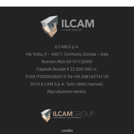
ILCAM S.p.A.
Via Volta, 9 – 34071 Cormons, Gorizia – Italy
Numero REA 00151120300
Capitale Sociale € 22.000.000 i.v.
P.IVA IT00554280313 Tel +39.0481637411©
2019 ILCAM S.p.A. Tutti i diritti riservati.
Riproduzione vietata.
credits